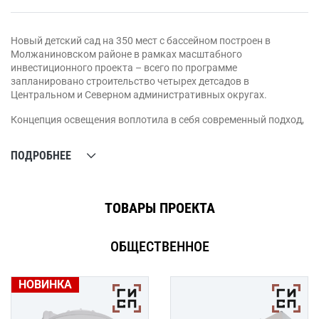
Новый детский сад на 350 мест с бассейном построен в
Молжаниновском районе в рамках масштабного
инвестиционного проекта – всего по программе
запланировано строительство четырех детсадов в
Центральном и Северном административных округах.
Концепция освещения воплотила в себя современный подход,
который заключается в сочетании комфортного света в
соответствие с действующим сводом правил освещения
ПОДРОБНЕЕ
детский учреждений, а также применением светильников
круглых геометрических форм, что благотворно сказывается
на общей атмосфере в помещениях дошкольного
образовательного учреждения.
ТОВАРЫ ПРОЕКТА
ОБЩЕСТВЕННОЕ
НОВИНКА