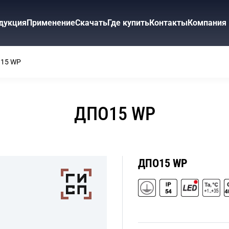
дукция
Применение
Скачать
Где купить
Контакты
Компания
15 WP
ДПО15 WP
ДПО15 WP