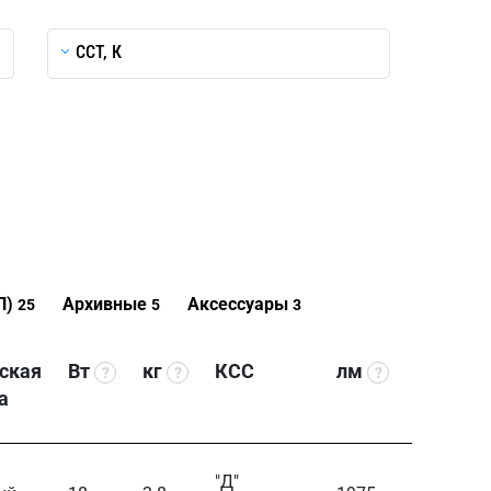
CCT, К
П)
Архивные
Аксессуары
25
5
3
ская
Вт
кг
КСС
лм
лм/Вт
?
?
?
?
а
"Д"