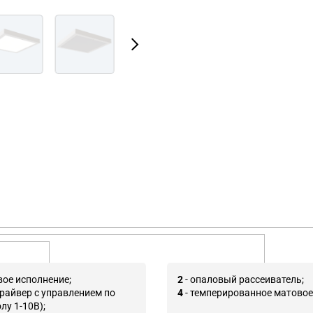
вое исполнение;
2
- опаловый рассеиватель;
драйвер с управлением по
4
- темперированное матовое
лу 1-10В);