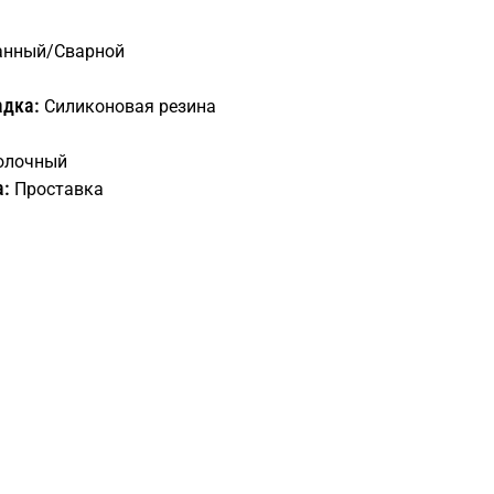
нный/Сварной
адка:
Силиконовая резина
олочный
а:
Проставка