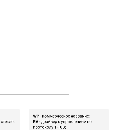
WP
- коммерческое название;
 стекло.
RA
- драйвер с управлением по
протоколу 1-10В;