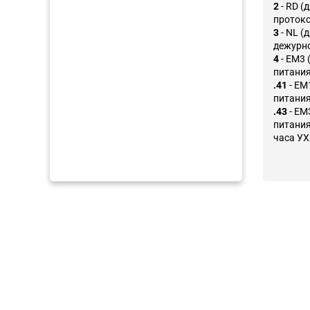
2
- RD (
протоко
3
- NL (
дежурно
4
- EM3 
питания
.41
- EM
питания
.43
- EM
питания 
часа УХ