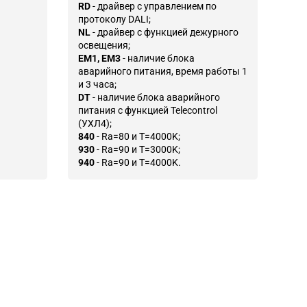
RD
- драйвер с управлением по
протоколу DALI;
NL
- драйвер с функцией дежурного
освещения;
EM1, EM3
- наличие блока
аварийного питания, время работы 1
и 3 часа;
DT
- наличие блока аварийного
питания с функцией Telecontrol
(УХЛ4);
840
- Ra=80 и T=4000K;
930
- Ra=90 и T=3000K;
940
- Ra=90 и T=4000K.