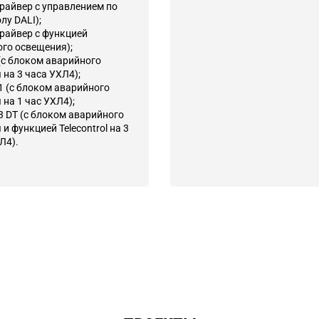
драйвер с управлением по
лу DALI);
драйвер с функцией
го освещения);
(с блоком аварийного
 на 3 часа УХЛ4);
1 (с блоком аварийного
 на 1 час УХЛ4);
3 DT (с блоком аварийного
и функцией Telecontrol на 3
Л4).