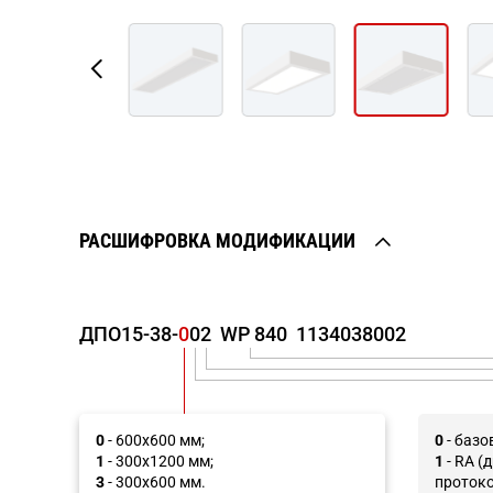
РАСШИФРОВКА МОДИФИКАЦИИ
ДПО15-38
-
0
0
2
WP 840
1134038002
0
- 600х600 мм;
0
- базо
1
- 300х1200 мм;
1
- RA (
3
- 300х600 мм.
протоко