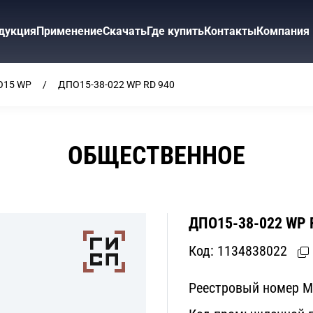
дукция
Применение
Скачать
Где купить
Контакты
Компания
О15 WP
ДПО15-38-022 WP RD 940
ОБЩЕСТВЕННОЕ
ДПО15-38-022 WP 
Код:
1134838022
Реестровый номер 