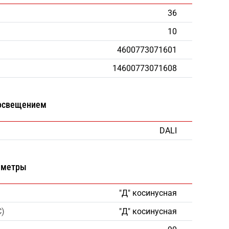
36
10
4600773071601
14600773071608
 освещением
DALI
аметры
"Д" косинусная
С)
"Д" косинусная