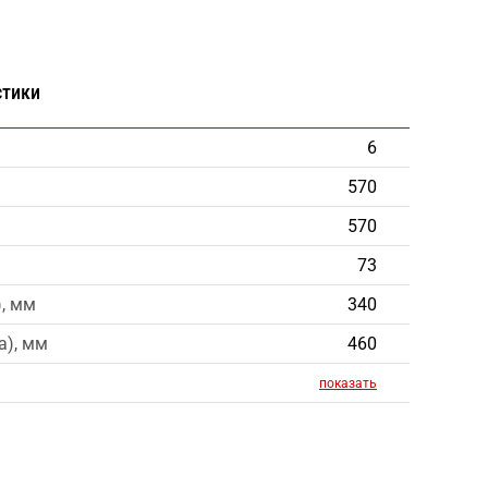
стики
6
570
570
73
), мм
340
a), мм
460
показать