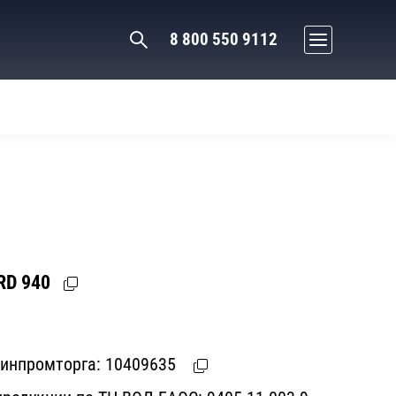
8 800 550 9112
RD 940
Минпромторга:
10409635