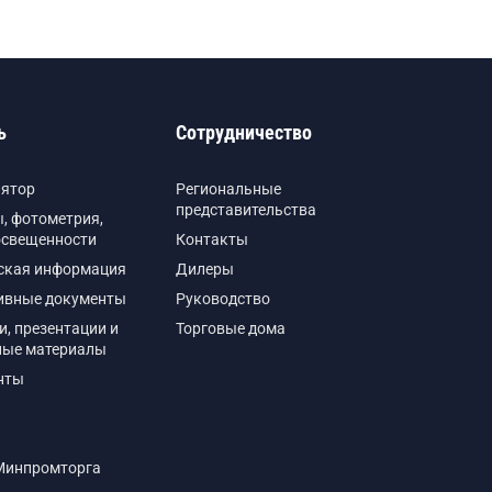
ь
Сотрудничество
лятор
Региональные
представительства
, фотометрия,
освещенности
Контакты
ская информация
Дилеры
ивные документы
Руководство
и, презентации и
Торговые дома
ные материалы
нты
Минпромторга