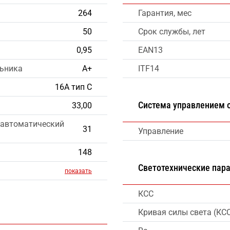
264
Гарантия, мес
50
Срок службы, лет
0,95
EAN13
льника
А+
ITF14
16А тип С
Система управлением
33,00
 автоматический
31
Управление
148
Светотехнические пар
показать
КСС
Кривая силы света (КС