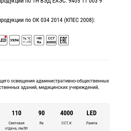
родукции по ТН ВЭД ЕАЭС:
9405 11 003 9
одукции по ОК 034 2014 (КПЕС 2008):
щего освещения административно-общественных
твенных зданий, медицинских учереждений,
110
90
4000
LED
Световая
Ra
CCT, К
Лампа
отдача, лм/Вт