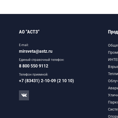
АО "АСТЗ"
Прод
E-mail:
Обще
mirsveta@astz.ru
Пром
ИНТЕ
Единый справочный телефон:
8 800 550 9112
Взры
Тепли
Телефон приемной:
+7 (83431) 2-10-09 (2 10 10)
Облу
Авар
Улич
Парк
Сист
Опор