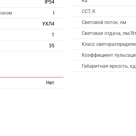
Ra
IP54
CCT, К
током
I
Световой поток, лм
УХЛ4
Световая отдача, лм/В
1
Класс светораспределе
35
Коэффициент пульсации
Габаритная яркость, к
Нет