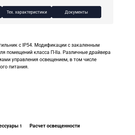
Тех. характеристики
Документы
тильник с IP54. Модификации с закаленным
я помещений класса П-IIа. Различные драйвера
мами управления освещением, в том числе
ого питания.
ессуары
Расчет освещенности
1