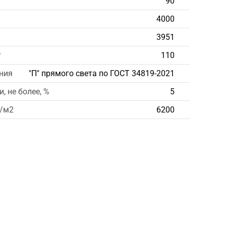
90
4000
3951
т
110
ния
"П" прямого света по ГОСТ 34819-2021
, не более, %
5
д/м2
6200