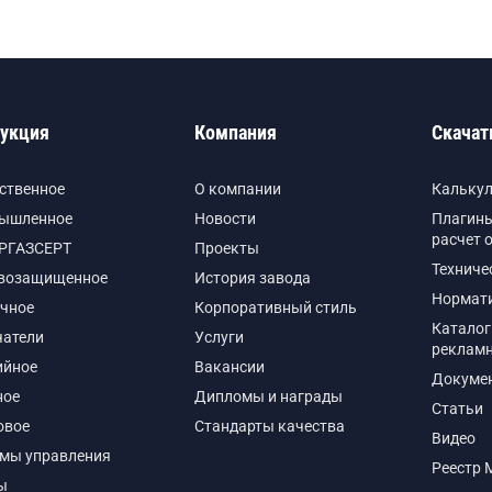
укция
Компания
Скачат
ственное
О компании
Кальку
ышленное
Новости
Плагины
расчет 
РГАЗСЕРТ
Проекты
Техниче
возащищенное
История завода
Нормат
чное
Корпоративный стиль
Каталог
чатели
Услуги
реклам
ийное
Вакансии
Докуме
ное
Дипломы и награды
Статьи
овое
Стандарты качества
Видео
емы управления
Реестр 
ы