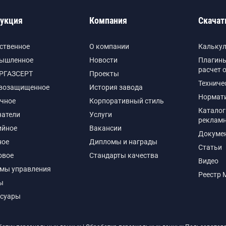
укция
Компания
Скачат
ственное
О компании
Кальку
ышленное
Новости
Плагины
расчет 
РГАЗСЕРТ
Проекты
Техниче
возащищенное
История завода
Нормат
чное
Корпоративный стиль
Каталог
чатели
Услуги
реклам
ийное
Вакансии
Докуме
ное
Дипломы и награды
Статьи
овое
Стандарты качества
Видео
емы управления
Реестр 
ы
ссуары