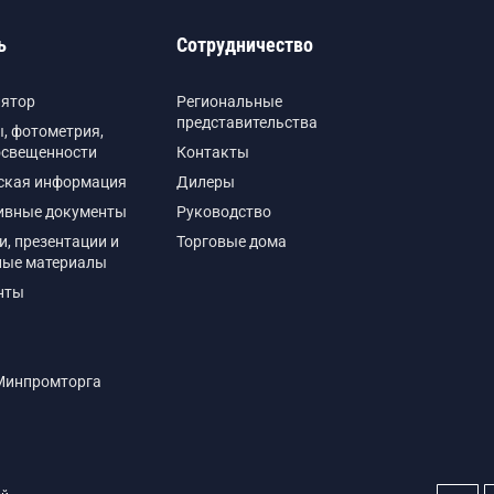
ь
Сотрудничество
лятор
Региональные
представительства
, фотометрия,
освещенности
Контакты
ская информация
Дилеры
ивные документы
Руководство
и, презентации и
Торговые дома
ные материалы
нты
Минпромторга