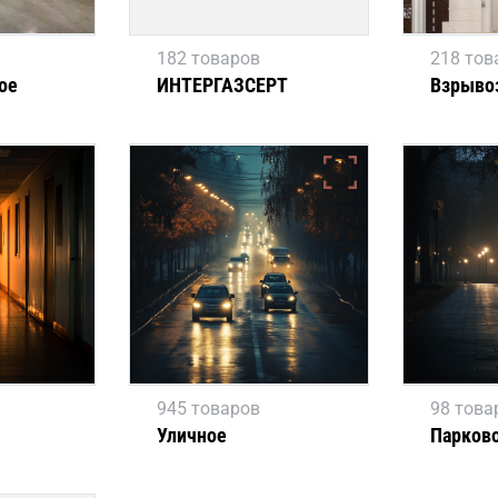
182 товаров
218 тов
ое
ИНТЕРГАЗСЕРТ
Взрыво
945 товаров
98 това
Уличное
Парков