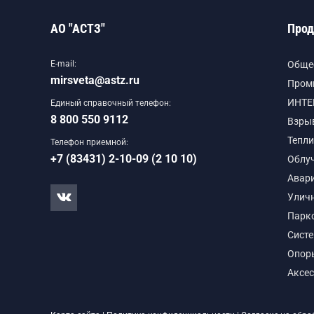
АО "АСТЗ"
Прод
E-mail:
Обще
mirsveta@astz.ru
Пром
ИНТЕ
Единый справочный телефон:
8 800 550 9112
Взры
Тепли
Телефон приемной:
+7 (83431) 2-10-09 (2 10 10)
Облу
Авар
Улич
Парк
Сист
Опор
Аксе