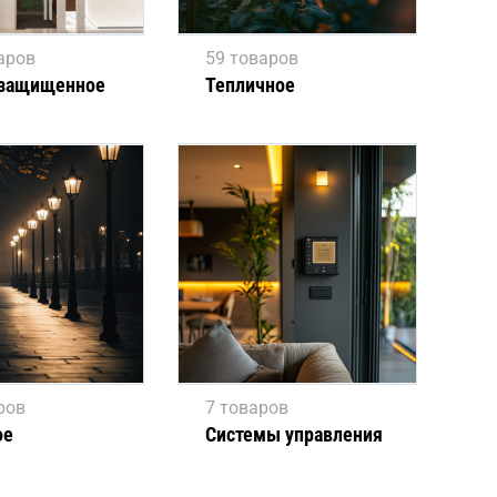
аров
59 товаров
защищенное
Тепличное
ров
7 товаров
ое
Системы управления