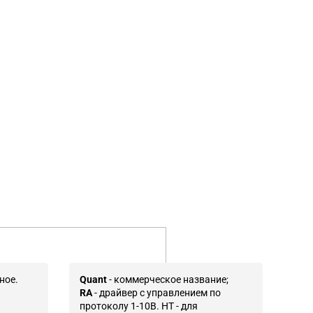
ное.
Quant
- коммерческое название;
RA
- драйвер с управлением по
протоколу 1-10В. HT - для