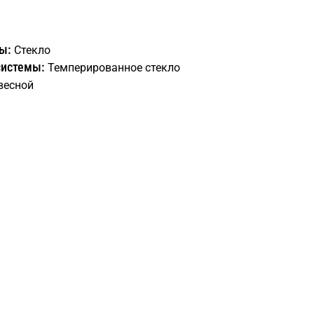
ы:
Стекло
системы:
Темперированное стекло
весной