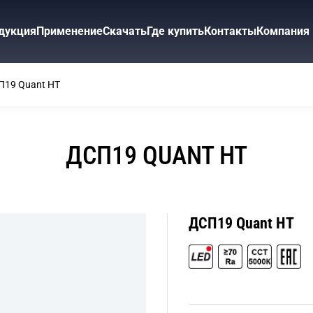
дукция
Применение
Скачать
Где купить
Контакты
Компания
П19 Quant HT
ДСП19 QUANT HT
ДСП19 Quant HT