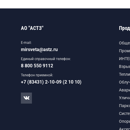
АО "АСТЗ"
Прод
E-mail:
Обще
mirsveta@astz.ru
Пром
ИНТЕ
Единый справочный телефон:
8 800 550 9112
Взры
Тепли
Телефон приемной:
+7 (83431) 2-10-09 (2 10 10)
Облу
Авар
Улич
Парк
Сист
Опор
Аксе