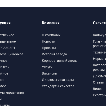
укция
Компания
Скачат
ственное
О компании
Кальку
ышленное
Новости
Плагины
расчет 
РГАЗСЕРТ
Проекты
Техниче
возащищенное
История завода
Нормат
чное
Корпоративный стиль
Каталог
чатели
Услуги
реклам
ийное
Вакансии
Докуме
ное
Дипломы и награды
Статьи
овое
Стандарты качества
Видео
емы управления
Реестр 
ы
ссуары