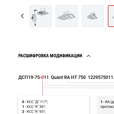
РАСШИФРОВКА МОДИФИКАЦИИ
ДСП19-75
-
0
1
1
Quant RA HT 750
1229575011
0
- КСС "Д" 117°;
1
- RA (
1
- КСС "К" 30°;
протоко
2
- КСС "К" 63°;