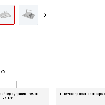
.75
драйвер с управлением по
1
- темперированное прозрач
лу 1-10В)