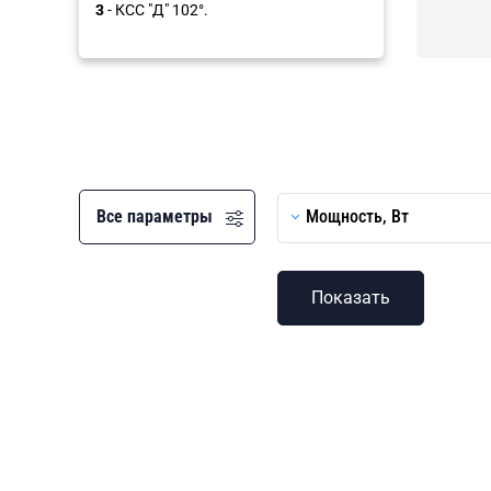
3
- КСС "Д" 102°.
Все параметры
Мощность, Вт