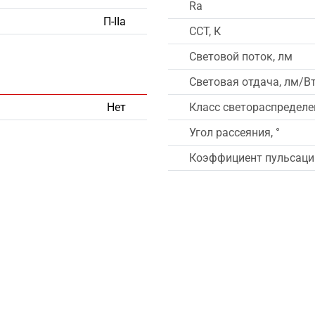
Ra
П-IIа
CCT, К
Световой поток, лм
Световая отдача, лм/В
Нет
Класс светораспределе
Угол рассеяния, °
Коэффициент пульсации