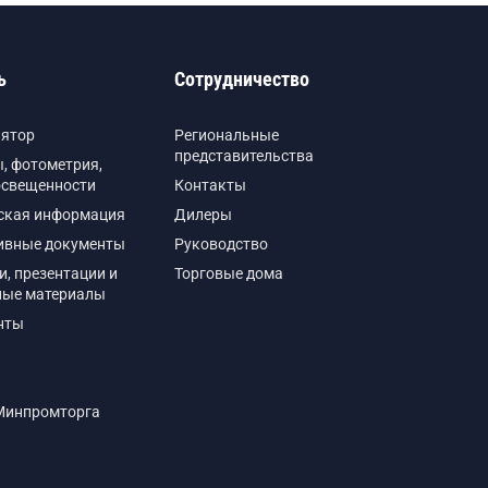
ь
Сотрудничество
лятор
Региональные
представительства
, фотометрия,
освещенности
Контакты
ская информация
Дилеры
ивные документы
Руководство
и, презентации и
Торговые дома
ные материалы
нты
Минпромторга