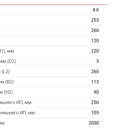
4.6
253
260
120
H1), мм
220
мм (D2)
5
 (L2)
260
м (B2)
113
м (H2)
90
ешнего ИП, мм
250
внешнего ИП, мм
105
мм
2000