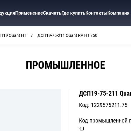
дукция
Применение
Скачать
Где купить
Контакты
Компания
П19 Quant HT
ДСП19-75-211 Quant RA HT 750
ПРОМЫШЛЕННОЕ
ДСП19-75-211 Quan
Код:
1229575211.75
Код промышленной п