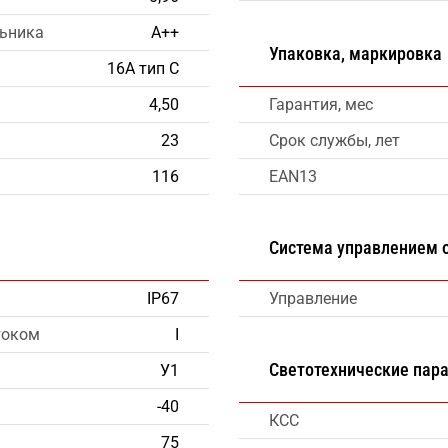
льника
А++
Упаковка, маркировка
16А тип С
4,50
Гарантия, мес
23
Срок службы, лет
116
EAN13
Система управлением
IP67
Управление
током
I
Светотехнические пар
У1
-40
КСС
75