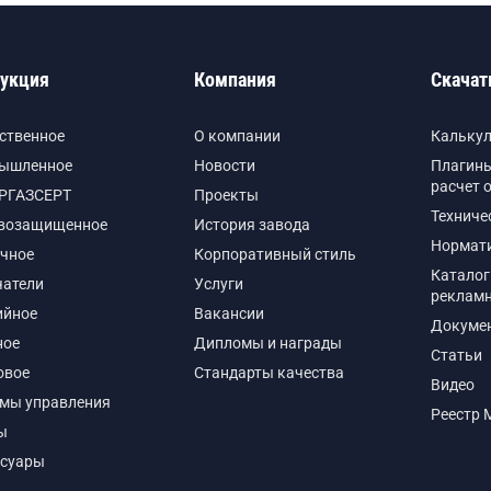
укция
Компания
Скачат
ственное
О компании
Кальку
ышленное
Новости
Плагины
расчет 
РГАЗСЕРТ
Проекты
Техниче
возащищенное
История завода
Нормат
чное
Корпоративный стиль
Каталог
чатели
Услуги
реклам
ийное
Вакансии
Докуме
ное
Дипломы и награды
Статьи
овое
Стандарты качества
Видео
емы управления
Реестр 
ы
ссуары