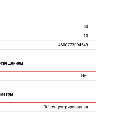
60
10
4600773094549
 освещением
Нет
аметры
"К" концентрированная