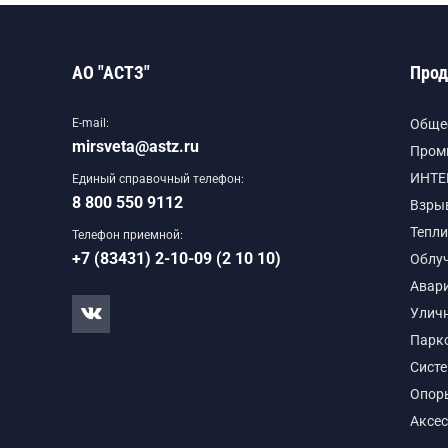
АО "АСТЗ"
Прод
E-mail:
Обще
mirsveta@astz.ru
Пром
ИНТЕ
Единый справочный телефон:
8 800 550 9112
Взры
Тепли
Телефон приемной:
+7 (83431) 2-10-09 (2 10 10)
Облу
Авар
Улич
Парк
Сист
Опор
Аксе