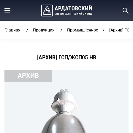
Главная
Продукция
Промышленное
[Архив] ГС
[АРХИВ] ГСП/ЖСП05 HB
АРХИВ