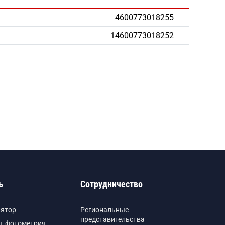
4600773018255
14600773018252
ь
Сотрудничество
лятор
Региональные
представительства
, фотометрия,