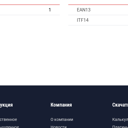
1
EAN13
ITF14
укция
Компания
Скачат
ственное
О компании
Кальку
ышленное
Новости
Плагины