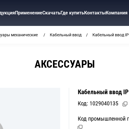
дукция
Применение
Скачать
Где купить
Контакты
Компания
суары механические
Кабельный ввод
Кабельный ввод IP
АКСЕССУАРЫ
Кабельный ввод IP
Код:
1029040135
Код промышленной п