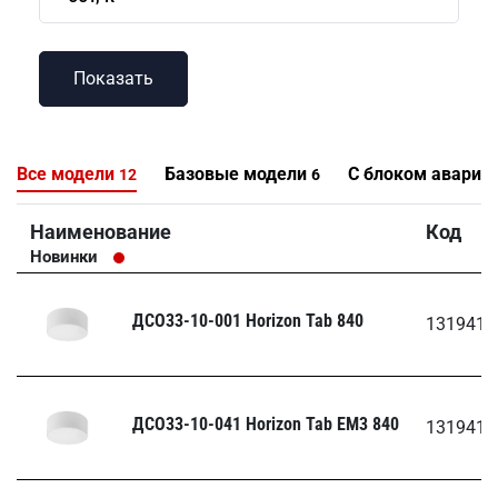
Все модели
Базовые модели
С блоком аварий
12
6
Наименование
Код
Новинки
ДСО33-10-001 Horizon Tab 840
1319410
ДСО33-10-041 Horizon Tab EM3 840
1319410