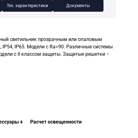
Тех. характеристики
Документы
ный светильник прозрачным или опаловым
, IP54, IP65. Модели с Ra=90. Различные системы
одели с II классом защиты. Защитые решетки –
ессуары
Расчет освещенности
4