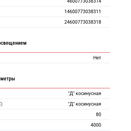
4600773038314
14600773038311
24600773038318
 освещением
Нет
аметры
"Д" косинусная
С)
"Д" косинусная
80
4000