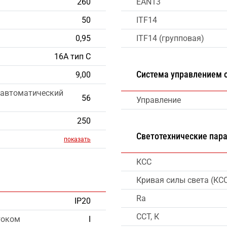
260
EAN13
50
ITF14
0,95
ITF14 (групповая)
16А тип С
Система управлением
9,00
 автоматический
56
Управление
250
Светотехнические пар
показать
КСС
Кривая силы света (КС
Ra
IP20
CCT, К
током
I