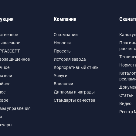
укция
Компания
Скачат
ственное
О компании
Кальку
ышленное
Новости
Плагины
расчет 
РГАЗСЕРТ
Проекты
Техниче
возащищенное
История завода
Нормат
чное
Корпоративный стиль
Каталог
чатели
Услуги
реклам
ийное
Вакансии
Докуме
ное
Дипломы и награды
Статьи
овое
Стандарты качества
Видео
емы управления
Реестр 
ы
ссуары