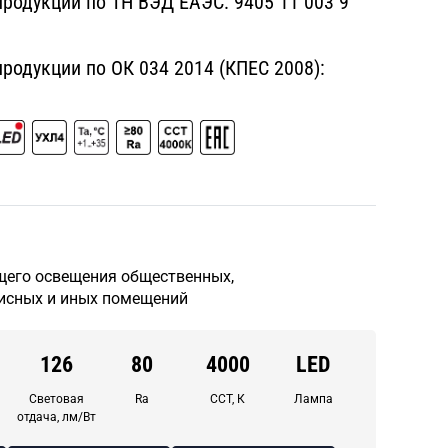
родукции по ТН ВЭД ЕАЭС:
9405 11 003 9
одукции по ОК 034 2014 (КПЕС 2008):
щего освещения общественных,
исных и иных помещений
126
80
4000
LED
Световая
Ra
CCT, К
Лампа
отдача, лм/Вт