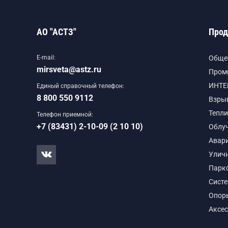
АО "АСТЗ"
Прод
E-mail:
Обще
mirsveta@astz.ru
Пром
ИНТЕ
Единый справочный телефон:
8 800 550 9112
Взры
Тепли
Телефон приемной:
+7 (83431) 2-10-09 (2 10 10)
Облу
Авар
Улич
Парк
Сист
Опор
Аксе