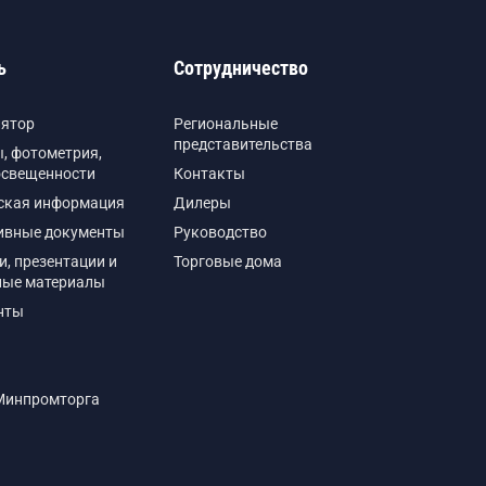
ь
Сотрудничество
лятор
Региональные
представительства
, фотометрия,
освещенности
Контакты
ская информация
Дилеры
ивные документы
Руководство
и, презентации и
Торговые дома
ные материалы
нты
Минпромторга