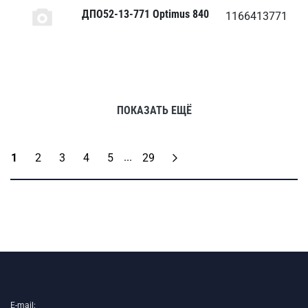
ДПО52-13-771 Optimus 840
1166413771
ПОКАЗАТЬ ЕЩЁ
...
1
2
3
4
5
29
E-mail: