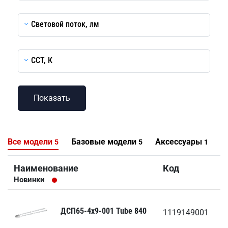
Световой поток, лм
CCT, К
Все модели
Базовые модели
Аксессуары
5
5
1
Наименование
Код
Г
Новинки
ДСП65-4х9-001 Tube 840
1119149001
3