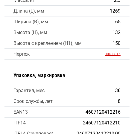
Масса, кг
2.3
Длина (L), мм
1269
Ширина (B), мм
65
Высота (H), мм
132
Высота с креплением (H1), мм
150
Чертеж
показать
Упаковка, маркировка
Гарантия, мес
36
Срок службы, лет
8
EAN13
4607120412216
ITF14
24607120412210
ITF14 (групповая)
24607120412210,00