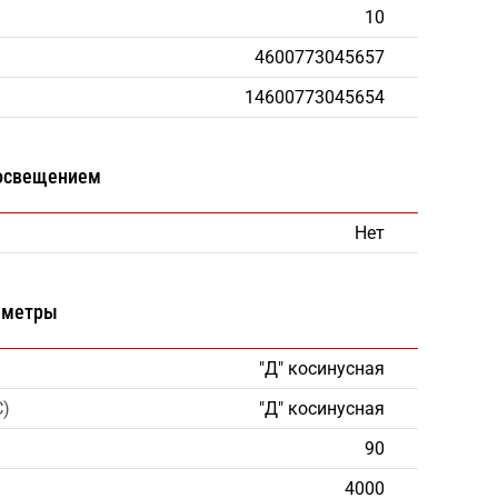
10
4600773045657
14600773045654
 освещением
Нет
аметры
"Д" косинусная
С)
"Д" косинусная
90
4000