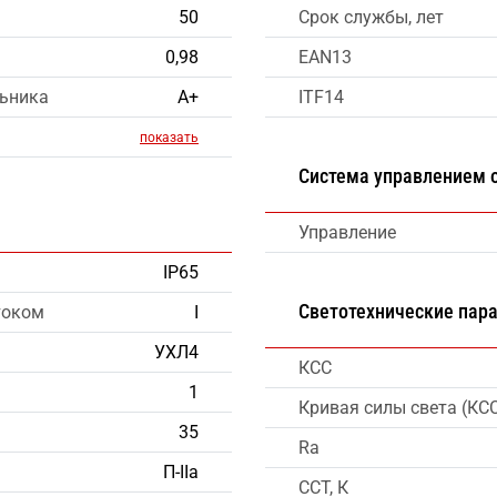
50
Срок службы, лет
0,98
EAN13
льника
А+
ITF14
показать
Система управлением
Управление
IP65
Светотехнические пар
током
I
УХЛ4
КСС
1
Кривая силы света (КС
35
Ra
П-IIа
CCT, К