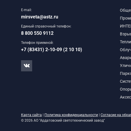
E-mail:
Обще
mirsveta@astz.ru
Пром
ИНТЕ
Единый справочный телефон:
8 800 550 9112
Взры
Тепли
Телефон приемной:
+7 (83431) 2-10-09 (2 10 10)
Облу
Авар
Улич
Парк
Сист
Опор
Аксе
Карта сайта
|
Политика конфиденциальности
|
Согласие на обра
© 2026 АО "Ардатовский светотехнический завод"