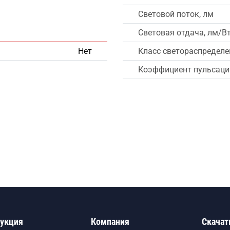
Световой поток, лм
Световая отдача, лм/В
Нет
Класс светораспределе
Коэффициент пульсации
укция
Компания
Скачат