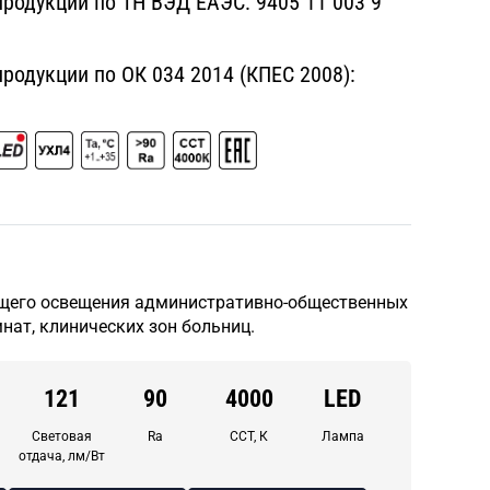
родукции по ТН ВЭД ЕАЭС:
9405 11 003 9
одукции по ОК 034 2014 (КПЕС 2008):
щего освещения административно-общественных
нат, клинических зон больниц.
121
90
4000
LED
Световая
Ra
CCT, К
Лампа
отдача, лм/Вт