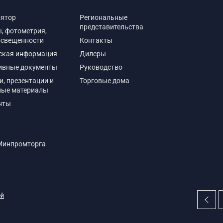
лятор
Региональные
представительства
, фотометрия,
освещенности
Контакты
ская информация
Дилеры
ивные документы
Руководство
и, презентации и
Торговые дома
ные материалы
нты
Минпромторга
ей