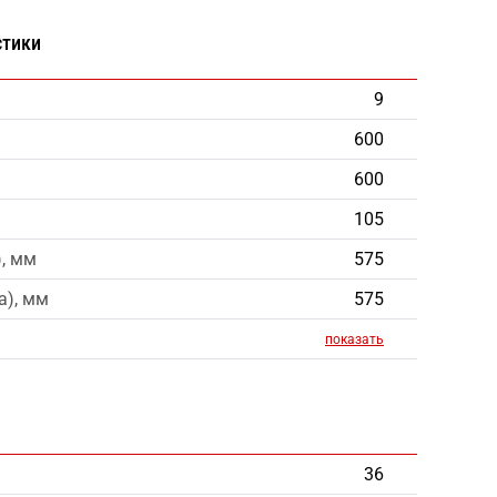
стики
9
600
600
105
), мм
575
a), мм
575
показать
36