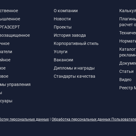
ственное
О компании
Кальку
ышленное
Новости
Плагины
расчет 
РГАЗСЕРТ
Проекты
Техниче
возащищенное
История завода
Нормат
чное
Корпоративный стиль
Каталог
чатели
Услуги
реклам
ийное
Вакансии
Докуме
ное
Дипломы и награды
Статьи
овое
Стандарты качества
Видео
емы управления
Реестр 
ы
ссуары
ботку персональных данных
|
Обработка персональных данных Пользовател