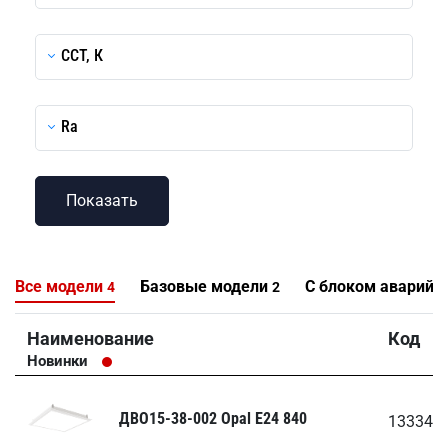
CCT, К
Ra
Все модели
Базовые модели
С блоком аварийн
4
2
Наименование
Код
Новинки
ДВО15-38-002 Opal E24 840
133343