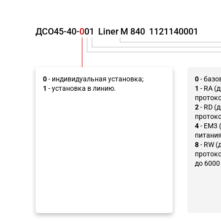
ДСО45-40
-
0
0
1
Liner M 840
1121140001
0
- индивидуальная установка;
0
- базо
1
- установка в линию.
1
- RA (
протоко
2
- RD (
протоко
4
- EM3 
питания
8
- RW (
протокол
до 6000 