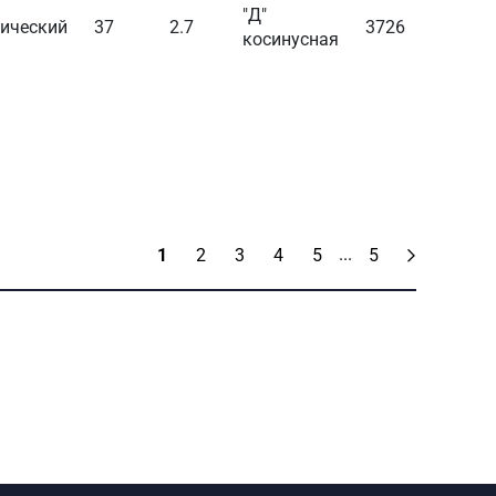
"Д"
ический
37
2.7
3726
100
косинусная
...
1
2
3
4
5
5