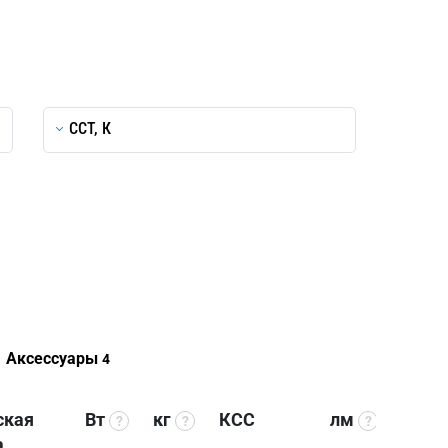
CCT, К
Аксессуары
4
ская
Вт
кг
КСС
лм
лм/В
?
?
?
а