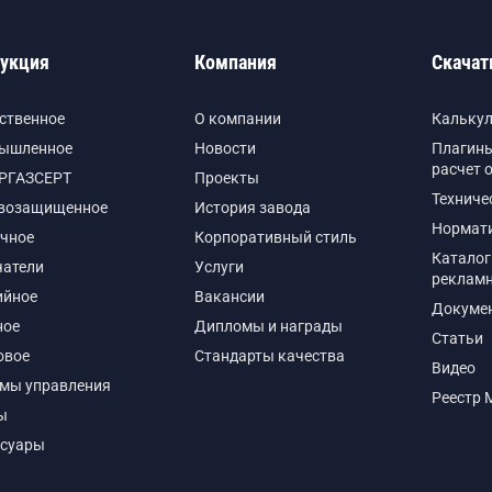
укция
Компания
Скачат
ственное
О компании
Кальку
ышленное
Новости
Плагины
расчет 
РГАЗСЕРТ
Проекты
Техниче
возащищенное
История завода
Нормат
чное
Корпоративный стиль
Каталог
чатели
Услуги
реклам
ийное
Вакансии
Докуме
ное
Дипломы и награды
Статьи
овое
Стандарты качества
Видео
емы управления
Реестр 
ы
ссуары