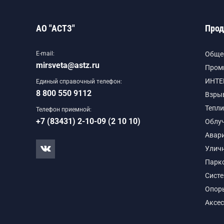
АО "АСТЗ"
Прод
E-mail:
Обще
mirsveta@astz.ru
Пром
ИНТЕ
Единый справочный телефон:
8 800 550 9112
Взры
Тепли
Телефон приемной:
+7 (83431) 2-10-09 (2 10 10)
Облу
Авар
Улич
Парк
Сист
Опор
Аксе