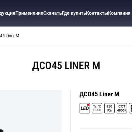
дукция
Применение
Скачать
Где купить
Контакты
Компания
5 Liner M
ДСО45 LINER M
ДСО45 Liner M