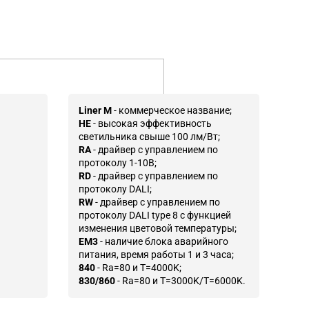
Liner M
- коммерческое название;
HE
- высокая эффективность
светильника свыше 100 лм/Вт;
RA
- драйвер с управлением по
протоколу 1-10В;
RD
- драйвер с управлением по
протоколу DALI;
RW
- драйвер с управлением по
протоколу DALI type 8 с функцией
изменения цветовой температуры;
EM3
- наличие блока аварийного
питания, время работы 1 и 3 часа;
840
- Ra=80 и T=4000K;
830/860
- Ra=80 и T=3000K/T=6000K.