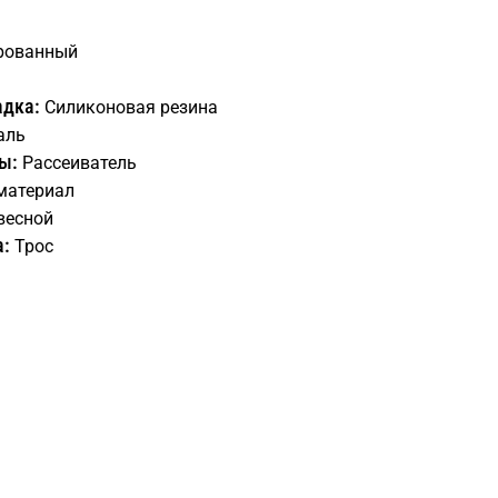
рованный
адка:
Силиконовая резина
аль
ы:
Рассеиватель
материал
весной
а:
Трос