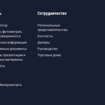
ь
Сотрудничество
лятор
Региональные
представительства
, фотометрия,
освещенности
Контакты
ская информация
Дилеры
ивные документы
Руководство
и, презентации и
Торговые дома
ные материалы
нты
Минпромторга