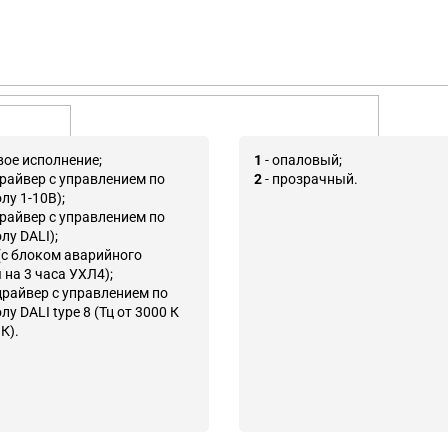
вое исполнение;
1
- опаловый;
драйвер с управлением по
2
- прозрачный.
лу 1-10В);
драйвер с управлением по
лу DALI);
(с блоком аварийного
 на 3 часа УХЛ4);
драйвер с управлением по
у DALI type 8 (Тц от 3000 К
К).