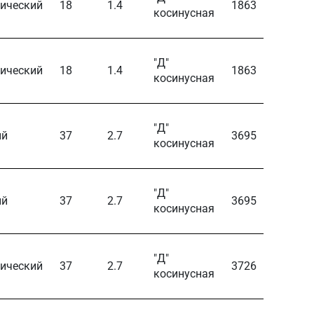
ический
18
1.4
1863
100
косинусная
"Д"
ический
18
1.4
1863
100
косинусная
"Д"
ый
37
2.7
3695
100
косинусная
"Д"
ый
37
2.7
3695
100
косинусная
"Д"
ический
37
2.7
3726
100
косинусная