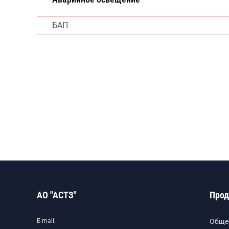
БАП
АО "АСТЗ"
Прод
E-mail:
Обще