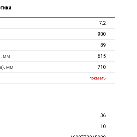
стики
7.2
900
89
), мм
615
a), мм
710
показать
36
10