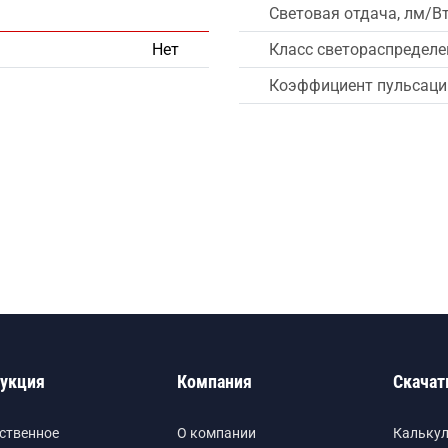
Световая отдача, лм/В
Нет
Класс светораспределе
Коэффициент пульсации
укция
Компания
Скачат
ственное
О компании
Кальку