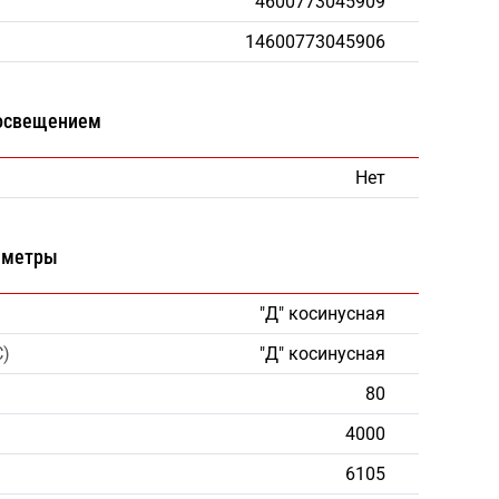
4600773045909
14600773045906
 освещением
Нет
аметры
"Д" косинусная
С)
"Д" косинусная
80
4000
6105