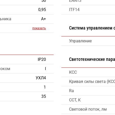
50
EAN13
0,95
ITF14
льника
А+
Система управлением
показать
Управление
Светотехнические пар
IP20
током
I
КСС
УХЛ4
Кривая силы света (КС
1
Ra
35
CCT, К
Световой поток, лм