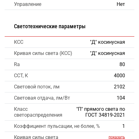
Управление
Нет
Светотехнические параметры
КСС
"Д" косинусная
Кривая силы света (КСС)
"Д" косинусная
Ra
80
CCT, К
4000
Световой поток, лм
2102
Световая отдача, лм/Вт
104
Класс
"П" прямого света по
светораспределения
ГОСТ 34819-2021
Коэффициент пульсации, не более, %
1
Кривая силы света
показать