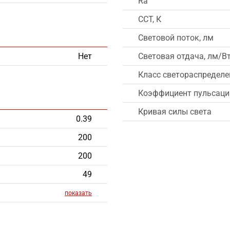
Ra
CCT, К
Световой поток, лм
Нет
Световая отдача, лм/В
Класс светораспределе
Коэффициент пульсации
Кривая силы света
0.39
200
200
49
показать