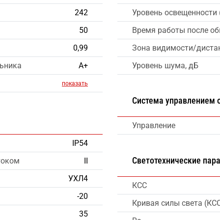
242
Уровень освещенности 
50
Время работы после об
0,99
Зона видимости/дистан
льника
А+
Уровень шума, дБ
показать
Система управлением
Управление
IP54
Светотехнические пар
током
II
УХЛ4
КСС
-20
Кривая силы света (КС
35