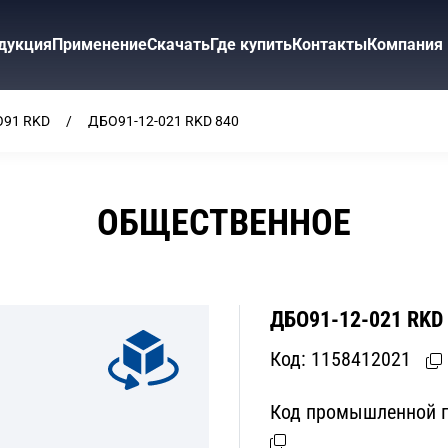
дукция
Применение
Скачать
Где купить
Контакты
Компания
91 RKD
ДБО91-12-021 RKD 840
ОБЩЕСТВЕННОЕ
ДБО91-12-021 RKD
Код:
1158412021
Код промышленной п