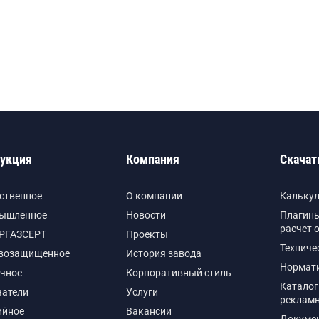
укция
Компания
Скачат
ственное
О компании
Кальку
ышленное
Новости
Плагины
расчет 
РГАЗСЕРТ
Проекты
Техниче
возащищенное
История завода
Нормат
чное
Корпоративный стиль
Каталог
чатели
Услуги
реклам
ийное
Вакансии