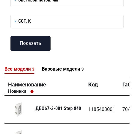
CCT, К
Все модели
Базовые модели
3
3
Наименование
Код
Габ
Новинки
ДБО67-3-001 Step 840
1185403001
70/7