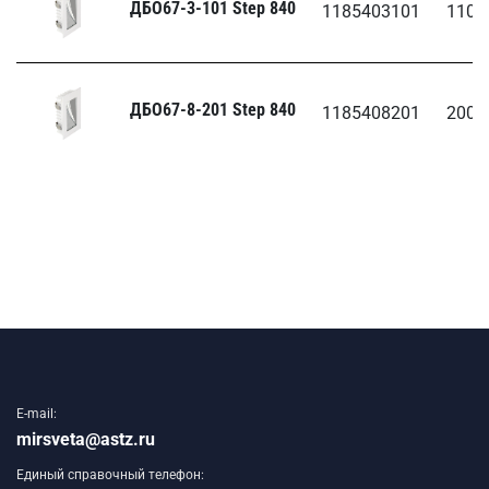
ДБО67-3-101 Step 840
1185403101
110/
ДБО67-8-201 Step 840
1185408201
200/
E-mail:
mirsveta@astz.ru
Единый справочный телефон: