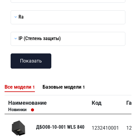
Ra
IP (Степень защиты)
Все модели
Базовые модели
1
1
Наименование
Код
Габ
Новинки
ДБО08-10-001 WLS 840
1232410001
120