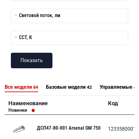
Световой поток, лм
CCT, К
Все модели
Базовые модели
Управляемые
84
42
42
Наименование
Код
Новинки
ДСП47-80-001 Arsenal GM 750
1233580001.