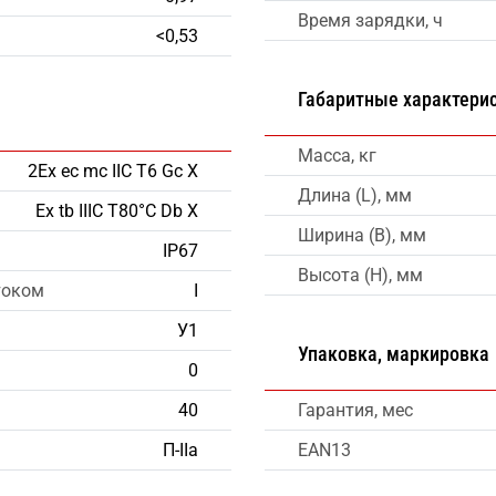
Время зарядки, ч
<0,53
Габаритные характери
Масса, кг
2Ex ec mc IIС T6 Gc X
Длина (L), мм
Ex tb IIIC T80°C Db X
Ширина (B), мм
IP67
Высота (H), мм
током
I
У1
Упаковка, маркировка
0
40
Гарантия, мес
П-IIа
EAN13