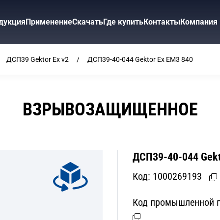
дукция
Применение
Скачать
Где купить
Контакты
Компания
ДСП39 Gektor Ex v2
ДСП39-40-044 Gektor Ex EM3 840
ВЗРЫВОЗАЩИЩЕННОЕ
ДСП39-40-044 Gekt
Код:
1000269193
Код промышленной п