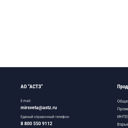
АО "АСТЗ"
Прод
E-mail:
Обще
mirsveta@astz.ru
Пром
ИНТЕ
Единый справочный телефон:
8 800 550 9112
Взры