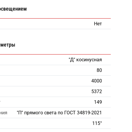
 освещением
Нет
аметры
"Д" косинусная
80
4000
5372
т
149
ния
"П" прямого света по ГОСТ 34819-2021
115°