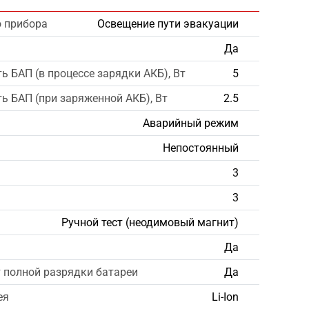
о прибора
Освещение пути эвакуации
Да
 БАП (в процессе зарядки АКБ), Вт
5
 БАП (при заряженной АКБ), Вт
2.5
Аварийный режим
Непостоянный
3
3
Ручной тест (неодимовый магнит)
Да
 полной разрядки батареи
Да
ея
Li-Ion