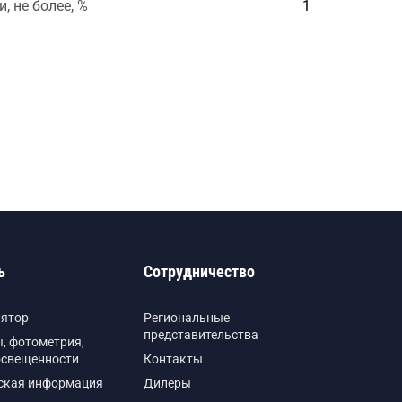
, не более, %
1
ь
Сотрудничество
лятор
Региональные
представительства
, фотометрия,
освещенности
Контакты
ская информация
Дилеры