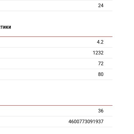
24
стики
4.2
1232
72
80
36
4600773091937