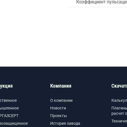
Коэффициент пульсации
укция
Компания
Скачат
ственное
О компании
Кальку
ышленное
Новости
Плагины
расчет 
РГАЗСЕРТ
Проекты
Техниче
возащищенное
История завода