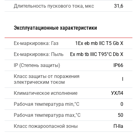
Длительность пускового тока, мкс
31,6
Эксплуатационные характеристики
Ex-маркировка: Газ
1Ex eb mb IIC T5 Gb X
Ex-маркировка: Пыль
Ex mb tb IIIC T95°C Db X
IP (Степень защиты)
IP66
Класс защиты от поражения
I
электрическим током
Климатическое исполнение
УХЛ4
Рабочая температура min,°C
0
Рабочая температура max,°C
50
Класс пожароопасной зоны
П-IIа