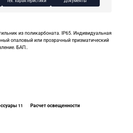
Тех. характеристики
Документы
ильник из поликарбоната. IP65. Индивидуальная
рный опаловый или прозрачный призматический
ление. БАП..
ессуары
Расчет освещенности
11