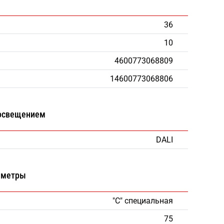
36
10
4600773068809
14600773068806
 освещением
DALI
аметры
"С" специальная
75