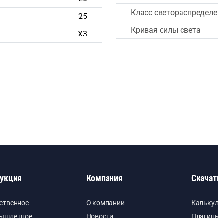
Класс светораспределе
25
Кривая силы света
Х3
укция
Компания
Скачат
ственное
О компании
Кальку
ышленное
Новости
Плагины