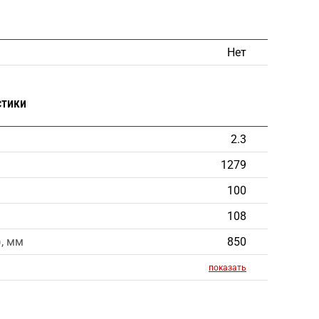
Нет
стики
2.3
1279
100
108
), мм
850
показать