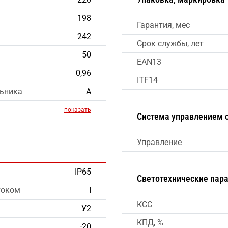
198
Гарантия, мес
242
Срок службы, лет
50
EAN13
0,96
ITF14
льника
А
показать
Система управлением
Управление
IP65
Светотехнические пар
током
I
КСС
У2
КПД, %
-20