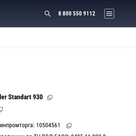
8 800 550 9112
er Standart 930
Минпромторга:
10504561