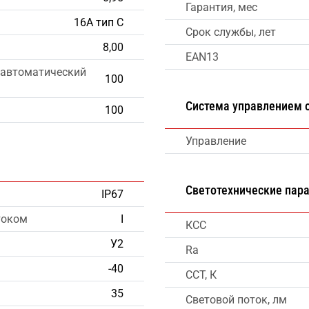
Гарантия, мес
16А тип С
Срок службы, лет
8,00
EAN13
 автоматический
100
Система управлением
100
Управление
Светотехнические пар
IP67
током
I
КСС
У2
Ra
-40
CCT, К
35
Световой поток, лм