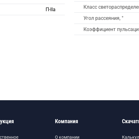
Класс светораспределе
П-IIа
Угол рассеяния, °
Коэффициент пульсации
укция
Компания
Скачат
ственное
О компании
Кальку