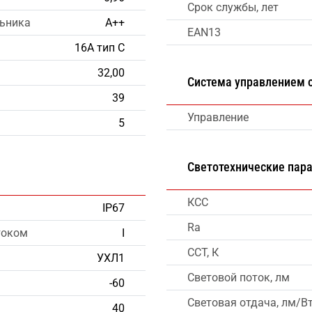
Срок службы, лет
льника
А++
EAN13
16А тип С
32,00
Система управлением
39
Управление
5
Светотехнические пар
КСС
IP67
Ra
током
I
CCT, К
УХЛ1
Световой поток, лм
-60
Световая отдача, лм/В
40