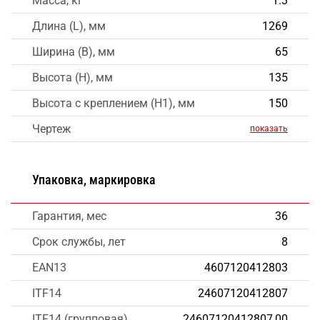
Масса, кг
1.3
Длина (L), мм
1269
Ширина (B), мм
65
Высота (H), мм
135
Высота с креплением (H1), мм
150
Чертеж
показать
Упаковка, маркировка
Гарантия, мес
36
Срок службы, лет
8
EAN13
4607120412803
ITF14
24607120412807
ITF14 (групповая)
24607120412807,00