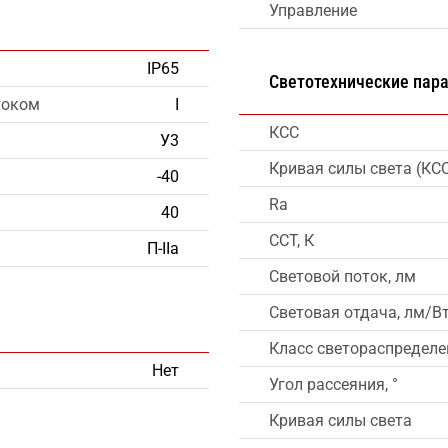
Управление
IP65
Светотехнические пар
током
I
КСС
У3
Кривая силы света (КС
-40
Ra
40
CCT, К
П-IIа
Световой поток, лм
Световая отдача, лм/В
Класс светораспределе
Нет
Угол рассеяния, °
Кривая силы света