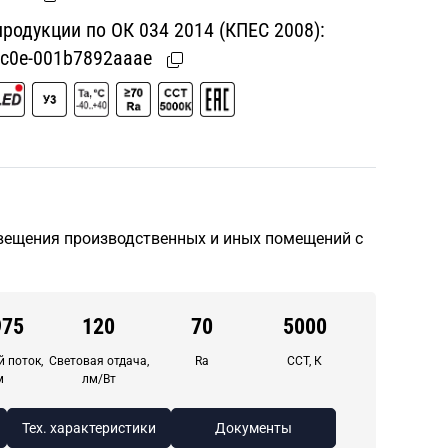
одукции по ОК 034 2014 (КПЕС 2008):
bc0e-001b7892aaae
вещения производственных и иных помещений с
975
120
70
5000
 поток,
Световая отдача,
Ra
CCT, К
м
лм/Вт
Тех. характеристики
Документы