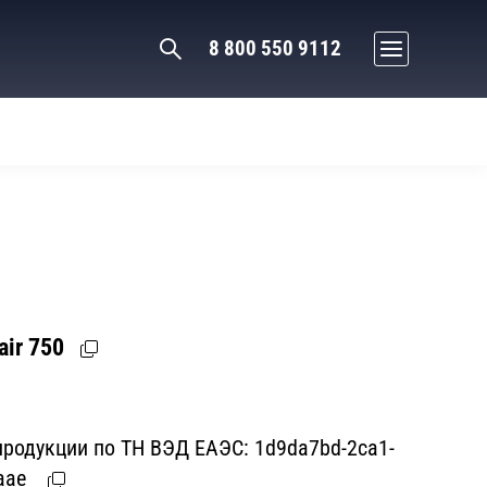
8 800 550 9112
ir 750
родукции по ТН ВЭД ЕАЭС:
1d9da7bd-2ca1-
aae