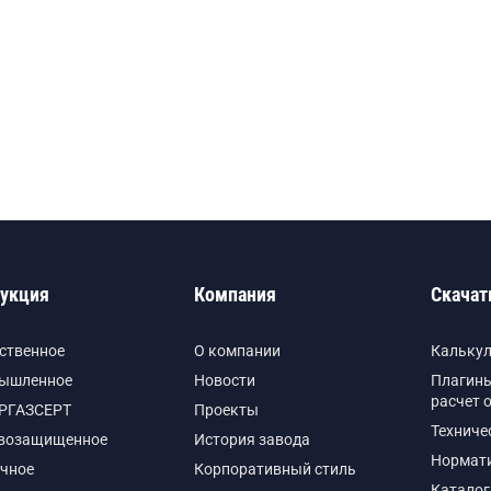
укция
Компания
Скачат
ственное
О компании
Кальку
ышленное
Новости
Плагины
расчет 
РГАЗСЕРТ
Проекты
Техниче
возащищенное
История завода
Нормат
чное
Корпоративный стиль
Каталог