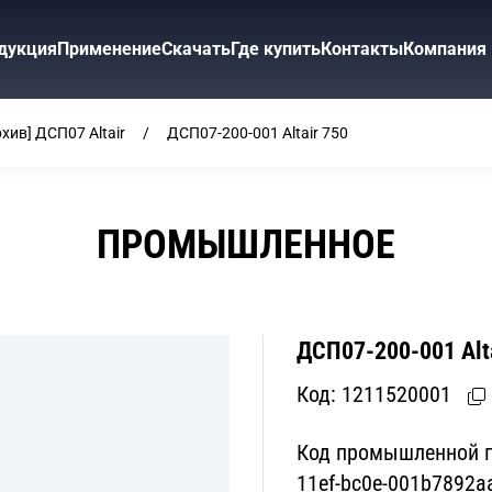
дукция
Применение
Скачать
Где купить
Контакты
Компания
рхив] ДСП07 Altair
ДСП07-200-001 Altair 750
ПРОМЫШЛЕННОЕ
ДСП07-200-001 Alta
Код:
1211520001
Код промышленной п
11ef-bc0e-001b7892a