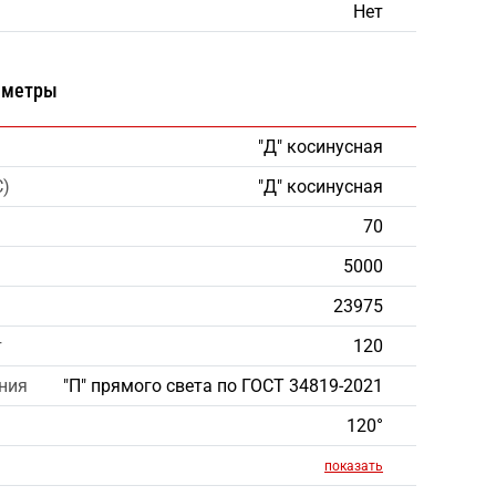
Нет
аметры
"Д" косинусная
С)
"Д" косинусная
70
5000
23975
т
120
ния
"П" прямого света по ГОСТ 34819-2021
120°
показать