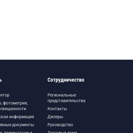
ь
Сотрудничество
лятор
Региональные
представительства
, фотометрия,
освещенности
Контакты
ская информация
Дилеры
ивные документы
Руководство
и, презентации и
Торговые дома