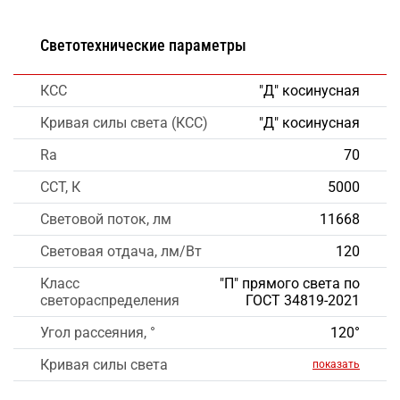
Светотехнические параметры
КСС
"Д" косинусная
Кривая силы света (КСС)
"Д" косинусная
Ra
70
CCT, К
5000
Световой поток, лм
11668
Световая отдача, лм/Вт
120
Класс
"П" прямого света по
светораспределения
ГОСТ 34819-2021
Угол рассеяния, °
120°
Кривая силы света
показать