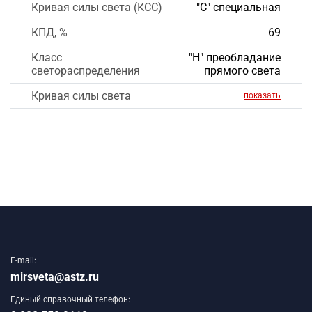
Кривая силы света (КСС)
"С" специальная
КПД, %
69
Класс
"Н" преобладание
светораспределения
прямого света
Кривая силы света
показать
E-mail:
mirsveta@astz.ru
Единый справочный телефон: