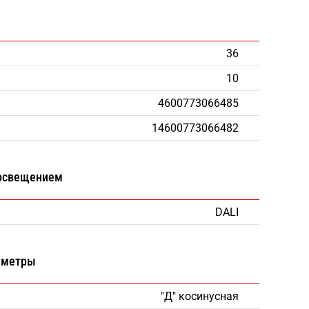
36
10
4600773066485
14600773066482
 освещением
DALI
аметры
"Д" косинусная