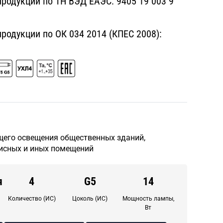
родукции по ТН ВЭД ЕАЭС:
9405 19 003 9
одукции по ОК 034 2014 (КПЕС 2008):
щего освещения общественных зданий,
исных и иных помещений
я
4
G5
14
Количество (ИС)
Цоколь (ИС)
Мощность лампы,
Вт