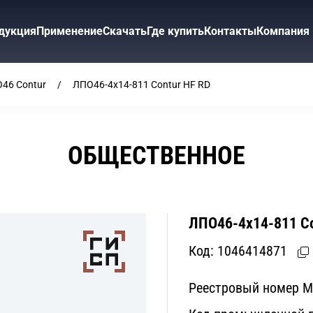
дукция
Применение
Скачать
Где купить
Контакты
Компания
46 Contur
ЛПО46-4х14-811 Contur HF RD
ОБЩЕСТВЕННОЕ
ЛПО46-4х14-811 Co
Код:
1046414871
Реестровый номер 