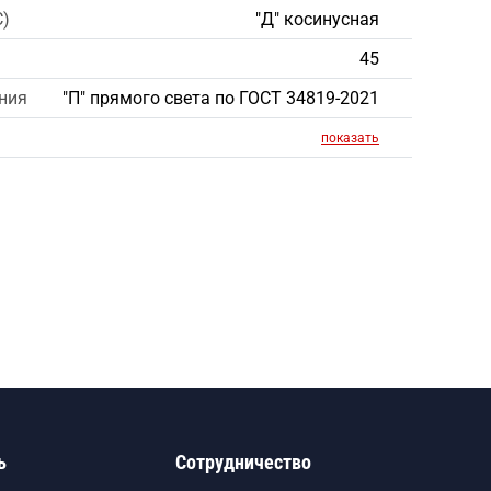
С)
"Д" косинусная
45
ния
"П" прямого света по ГОСТ 34819-2021
показать
ь
Сотрудничество