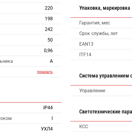
Упаковка, маркировка
220
198
Гарантия, мес
242
Срок службы, лет
50
EAN13
0,96
ITF14
льника
А
показать
Система управлением
Управление
IP44
Светотехнические пар
током
I
КСС
УХЛ4