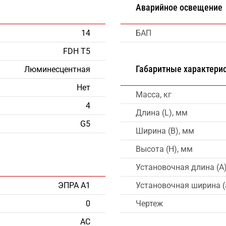
Аварийное освещение
14
БАП
FDH T5
Габаритные характери
Люминесцентная
Нет
Масса, кг
4
Длина (L), мм
G5
Ширина (B), мм
Высота (H), мм
Установочная длина (A
ЭПРА А1
Установочная ширина (
0
Чертеж
AC