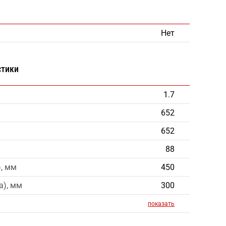
Нет
стики
1.7
652
652
88
), мм
450
a), мм
300
показать