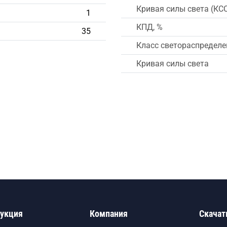
Кривая силы света (КС
1
КПД, %
35
Класс светораспределе
Кривая силы света
укция
Компания
Скачат