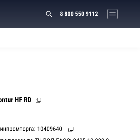
8 800 550 9112
ntur HF RD
Минпромторга:
10409640