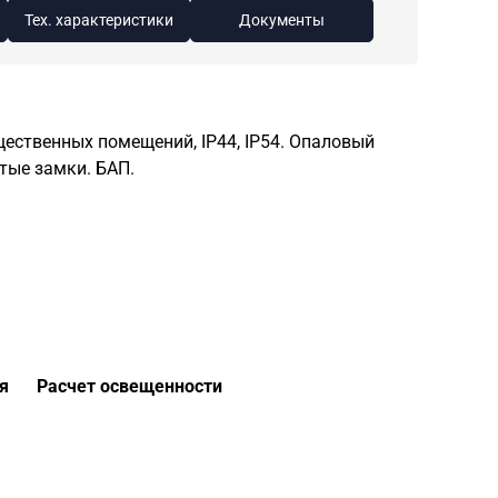
Тех. характеристики
Документы
ественных помещений, IP44, IP54. Опаловый
тые замки. БАП.
я
Расчет освещенности