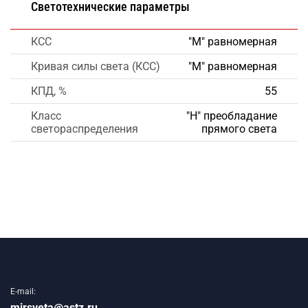
Светотехнические параметры
КСС
"М" равномерная
Кривая силы света (КСС)
"М" равномерная
КПД, %
55
Класс
"Н" преобладание
светораспределения
прямого света
E-mail:
mirsveta@astz.ru