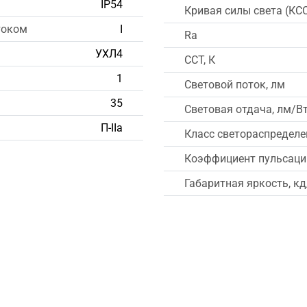
IP54
Кривая силы света (КС
током
I
Ra
УХЛ4
CCT, К
1
Световой поток, лм
35
Световая отдача, лм/В
П-IIа
Класс светораспределе
Коэффициент пульсации
Габаритная яркость, к