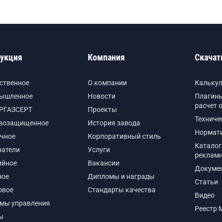
укция
Компания
Скачат
ственное
О компании
Кальку
ышленное
Новости
Плагины
расчет 
РГАЗСЕРТ
Проекты
Техниче
возащищенное
История завода
Нормат
чное
Корпоративный стиль
Каталог
чатели
Услуги
реклам
ийное
Вакансии
Докуме
ное
Дипломы и награды
Статьи
овое
Стандарты качества
Видео
емы управления
Реестр 
ы