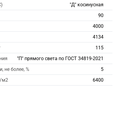
С)
"Д" косинусная
90
4000
4134
т
115
ния
"П" прямого света по ГОСТ 34819-2021
, не более, %
5
д/м2
6400