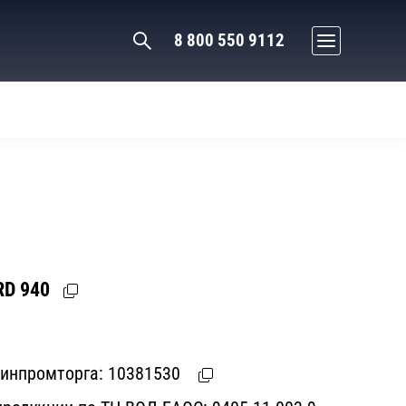
8 800 550 9112
RD 940
Минпромторга:
10381530