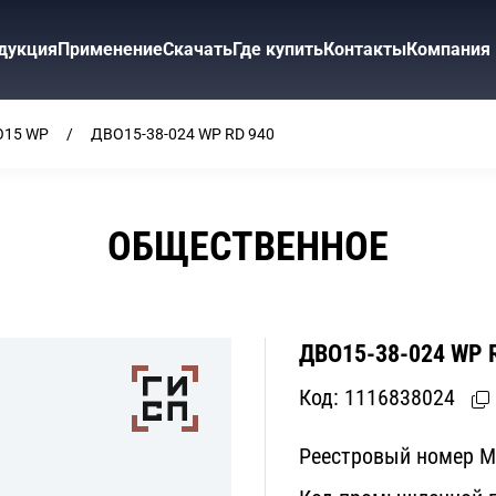
дукция
Применение
Скачать
Где купить
Контакты
Компания
О15 WP
ДВО15-38-024 WP RD 940
ОБЩЕСТВЕННОЕ
ДВО15-38-024 WP 
Код:
1116838024
Реестровый номер 