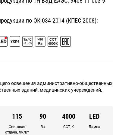
родукции по ТН ВЭД ЕАЭС:
9405 11 003 9
одукции по ОК 034 2014 (КПЕС 2008):
щего освещения административно-общественных
твенных зданий, медицинских учереждений,
115
90
4000
LED
Световая
Ra
CCT, К
Лампа
отдача, лм/Вт