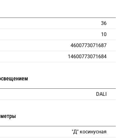
36
10
4600773071687
14600773071684
 освещением
DALI
аметры
"Д" косинусная