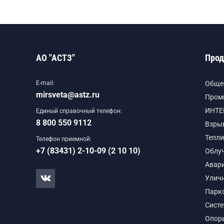
АО "АСТЗ"
Прод
E-mail:
Обще
mirsveta@astz.ru
Пром
ИНТЕ
Единый справочный телефон:
8 800 550 9112
Взры
Тепли
Телефон приемной:
+7 (83431) 2-10-09 (2 10 10)
Облу
Авар
Улич
Парк
Сист
Опор