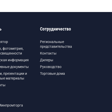
ь
Сотрудничество
лятор
Региональные
представительства
, фотометрия,
освещенности
Контакты
ская информация
Дилеры
ивные документы
Руководство
и, презентации и
Торговые дома
ные материалы
нты
Минпромторга