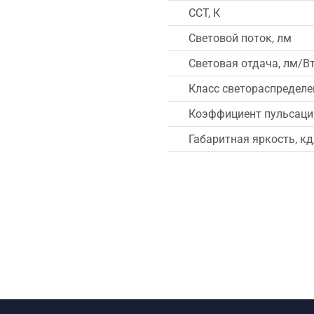
CCT, К
Световой поток, лм
Световая отдача, лм/В
Класс светораспределе
Коэффициент пульсации
Габаритная яркость, к