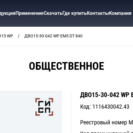
дукция
Применение
Скачать
Где купить
Контакты
Компания
О15 WP
ДВО15-30-042 WP ЕМ3 DT 840
ОБЩЕСТВЕННОЕ
ДВО15-30-042 WP 
Код:
1116430042.43
Реестровый номер 