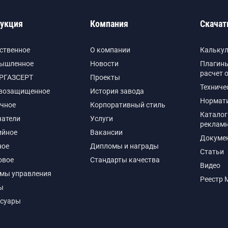
укция
Компания
Скачат
ственное
О компании
Кальку
ышленное
Новости
Плагины
расчет 
РГАЗСЕРТ
Проекты
Техниче
возащищенное
История завода
Нормат
чное
Корпоративный стиль
Каталог
чатели
Услуги
реклам
ийное
Вакансии
Докуме
ное
Дипломы и награды
Статьи
овое
Стандарты качества
Видео
емы управления
Реестр 
ы
ссуары