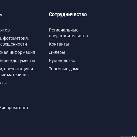
ь
Сотрудничество
лятор
Региональные
представительства
, фотометрия,
освещенности
Контакты
ская информация
Дилеры
ивные документы
Руководство
и, презентации и
Торговые дома
ные материалы
нты
Минпромторга