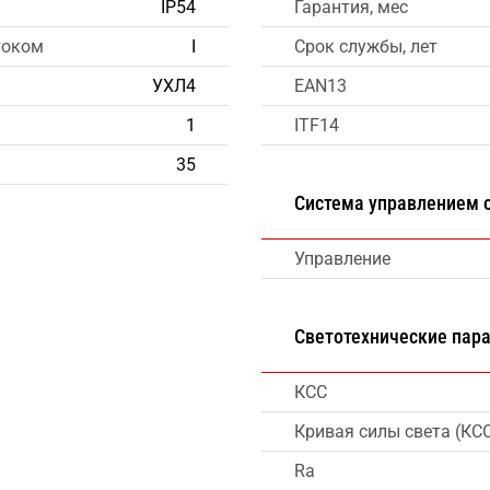
IP54
Гарантия, мес
током
I
Срок службы, лет
УХЛ4
EAN13
1
ITF14
35
Система управлением
Управление
Светотехнические пар
КСС
Кривая силы света (КС
Ra