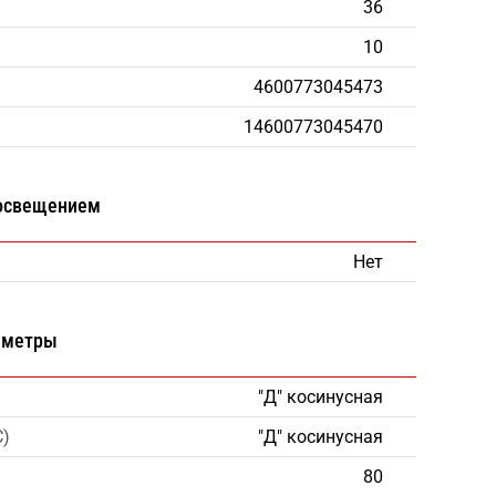
36
10
4600773045473
14600773045470
 освещением
Нет
аметры
"Д" косинусная
С)
"Д" косинусная
80