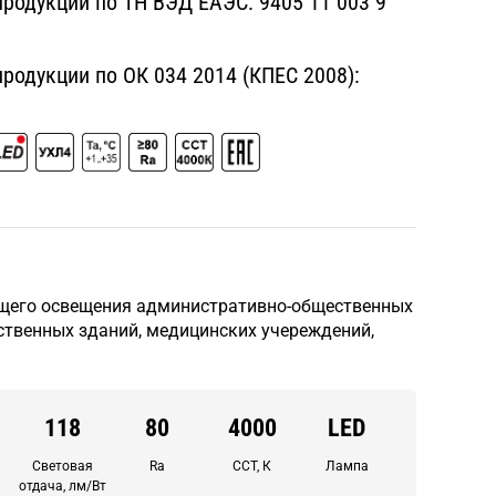
родукции по ТН ВЭД ЕАЭС:
9405 11 003 9
одукции по ОК 034 2014 (КПЕС 2008):
щего освещения административно-общественных
твенных зданий, медицинских учереждений,
118
80
4000
LED
Световая
Ra
CCT, К
Лампа
отдача, лм/Вт