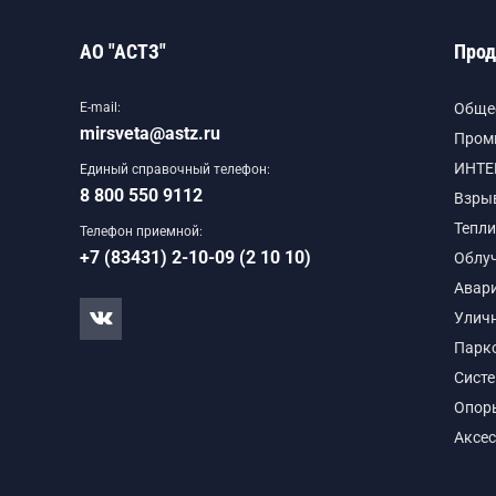
АО "АСТЗ"
Прод
E-mail:
Обще
mirsveta@astz.ru
Пром
ИНТЕ
Единый справочный телефон:
8 800 550 9112
Взры
Тепли
Телефон приемной:
+7 (83431) 2-10-09 (2 10 10)
Облу
Авар
Улич
Парк
Сист
Опор
Аксе