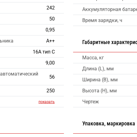
242
Аккумуляторная батар
50
Время зарядки, ч
0,95
льника
А++
Габаритные характери
16А тип С
Масса, кг
9,00
Длина (L), мм
 автоматический
56
Ширина (B), мм
250
Высота (H), мм
Чертеж
показать
Упаковка, маркировка