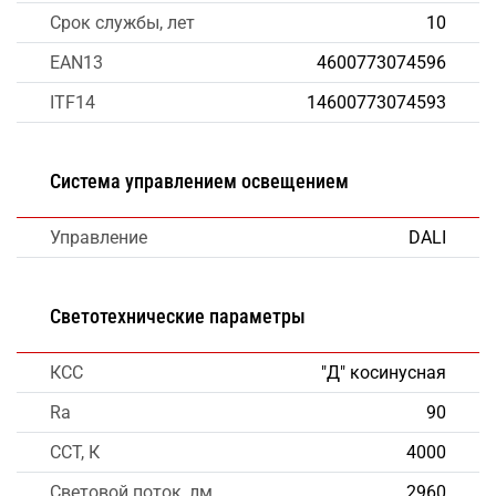
Срок службы, лет
10
EAN13
4600773074596
ITF14
14600773074593
Система управлением освещением
Управление
DALI
Светотехнические параметры
КСС
"Д" косинусная
Ra
90
CCT, К
4000
Световой поток, лм
2960