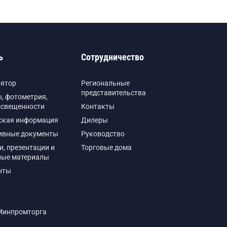
ь
Сотрудничество
лятор
Региональные
представительства
, фотометрия,
освещенности
Контакты
ская информация
Дилеры
ивные документы
Руководство
и, презентации и
Торговые дома
ные материалы
нты
Минпромторга