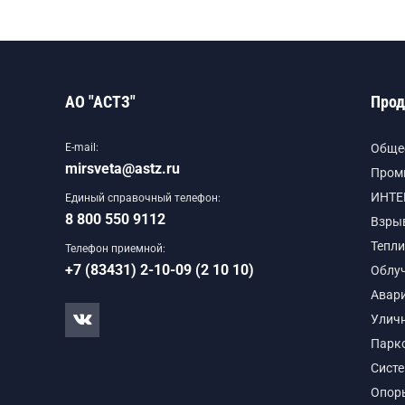
АО "АСТЗ"
Прод
E-mail:
Обще
mirsveta@astz.ru
Пром
ИНТЕ
Единый справочный телефон:
8 800 550 9112
Взры
Тепли
Телефон приемной:
+7 (83431) 2-10-09 (2 10 10)
Облу
Авар
Улич
Парк
Сист
Опор