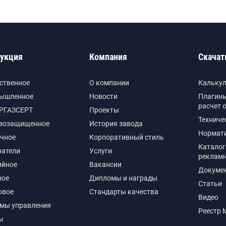
укция
Компания
Скачат
ственное
О компании
Кальку
ышленное
Новости
Плагины
расчет 
РГАЗСЕРТ
Проекты
Техниче
возащищенное
История завода
Нормат
чное
Корпоративный стиль
Каталог
чатели
Услуги
реклам
ийное
Вакансии
Докуме
ное
Дипломы и награды
Статьи
овое
Стандарты качества
Видео
емы управления
Реестр 
ы