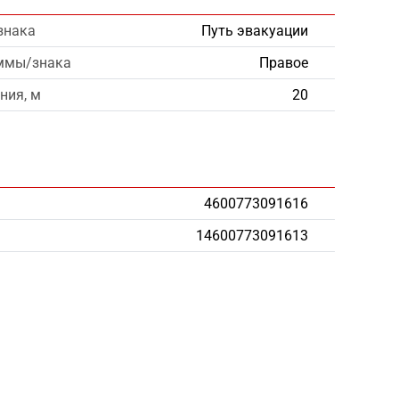
знака
Путь эвакуации
ммы/знака
Правое
ния, м
20
4600773091616
14600773091613