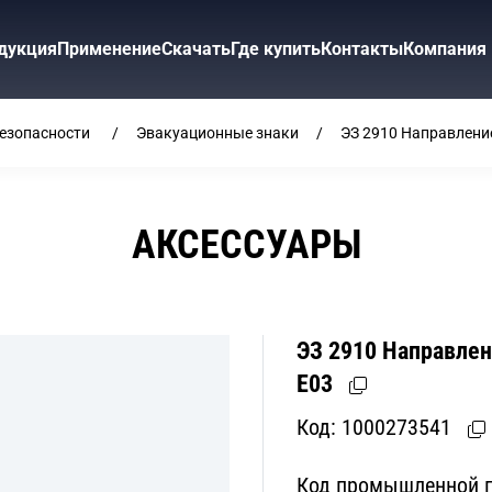
дукция
Применение
Скачать
Где купить
Контакты
Компания
безопасности
Эвакуационные знаки
ЭЗ 2910 Направлени
АКСЕССУАРЫ
ЭЗ 2910 Направлен
E03
Код:
1000273541
Код промышленной п