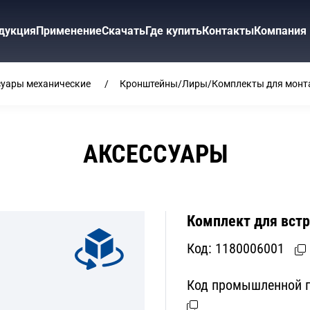
дукция
Применение
Скачать
Где купить
Контакты
Компания
суары механические
Кронштейны/Лиры/Комплекты для монт
АКСЕССУАРЫ
Комплект для вст
Код:
1180006001
Код промышленной п