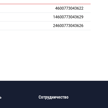
4600773043622
14600773043629
24600773043626
ь
Сотрудничество